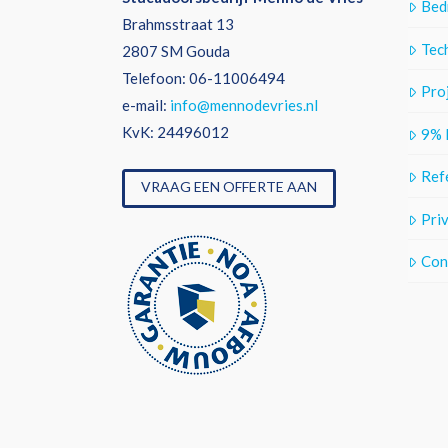
Bedr
Brahmsstraat 13
Tec
2807 SM Gouda
Telefoon: 06-11006494
Pro
e-mail:
info@mennodevries.nl
KvK: 24496012
9% 
Ref
VRAAG EEN OFFERTE AAN
Pri
Con