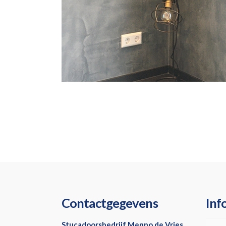
Contactgegevens
Inf
Stucadoorsbedrijf Menno de Vries