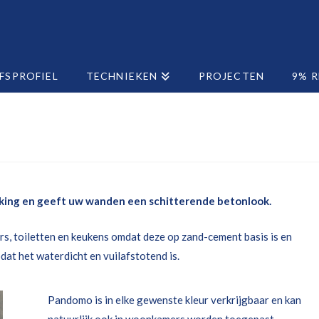
FSPROFIEL
TECHNIEKEN
PROJECTEN
9% 
king en geeft uw wanden een schitterende betonlook.
s, toiletten en keukens omdat deze op zand-cement basis is en
at het waterdicht en vuilafstotend is.
Pandomo is in elke gewenste kleur verkrijgbaar en kan
natuurlijk ook in woonkamers worden toegepast.