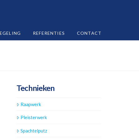
REGELING
REFERENTIES
CONTACT
Technieken
Raapwerk
Pleisterwerk
Spachtelputz