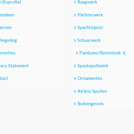
ijfsprofiel
Raapwerk
hnieken
Pleisterwerk
jecten
Spachtelputz
Regeling
Schuurwerk
erenties
Pandomo/Betonlook
vacy Statement
Spackspuitwerk
tact
Ornamenten
Airless Spuiten
Buitengevels